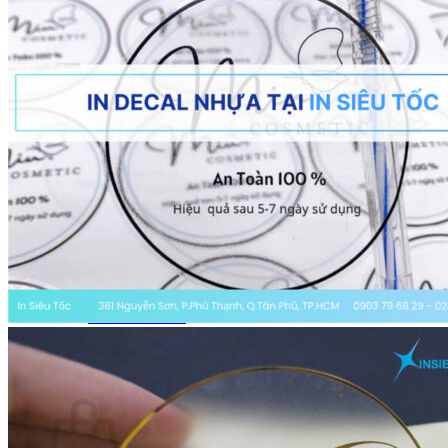
In Tem Nhãn
In Catalogue
In Túi Giấy
In Tờ Rơi
In Hộp Giấy
In Name Card
Báo giá
Báo giá in tờ rơi
Báo giá in hộp giấy
Báo giá in túi giấy
Báo giá in decal
Báo giá in tem nhãn
Báo giá in name card
Báo giá in catalogue
Kiến thức
Kinh nghiệm in ấn
Tin tức in ấn
Wiki printing
Liên hệ
Giỏ hàng