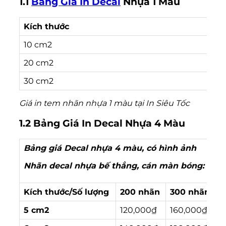
1.1
Bảng Giá In Decal
Nhựa 1 Màu
Kích thước
Gi
10 cm2
42
20 cm2
57
30 cm2
7
Giá in tem nhãn nhựa 1 màu tại In Siêu Tốc
1.2 Bảng Giá In Decal Nhựa 4 Màu
Bảng giá Decal nhựa 4 màu, có hình ảnh
Nhãn decal nhựa bế thẳng, cán màn bóng:
Kích thước/Số lượng
200 nhãn
300 nhãn
4
5 cm2
120,000₫
160,000₫
2