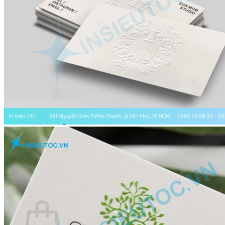
In Tem Nhãn
In Catalogue
In Túi Giấy
In Tờ Rơi
In Hộp Giấy
In Name Card
Báo giá
Báo giá in tờ rơi
Báo giá in hộp giấy
Báo giá in túi giấy
Báo giá in decal
Báo giá in tem nhãn
Báo giá in name card
Báo giá in catalogue
Kiến thức
Kinh nghiệm in ấn
Tin tức in ấn
Wiki printing
Liên hệ
Giỏ hàng