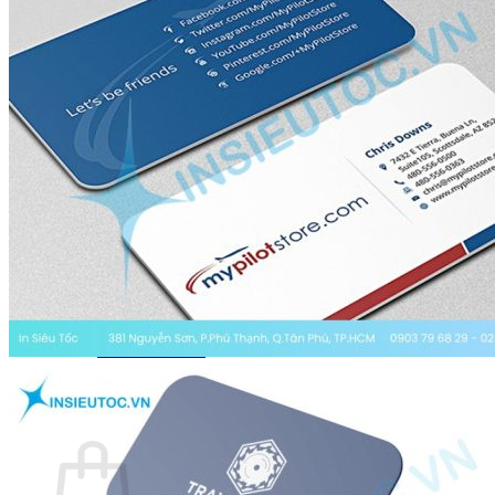
In Tem Nhãn
In Catalogue
In Túi Giấy
In Tờ Rơi
In Hộp Giấy
In Name Card
Báo giá
Báo giá in tờ rơi
Báo giá in hộp giấy
Báo giá in túi giấy
Báo giá in decal
Báo giá in tem nhãn
Báo giá in name card
Báo giá in catalogue
Kiến thức
Kinh nghiệm in ấn
Tin tức in ấn
Wiki printing
Liên hệ
Giỏ hàng