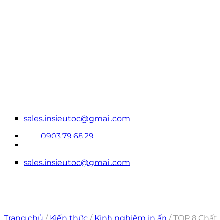
Bỏ
qua
nội
dung
sales.insieutoc@gmail.com
0903.79.68.29
sales.insieutoc@gmail.com
Trang chủ
/
Kiến thức
/
Kinh nghiệm in ấn
/
TOP 8 Chất 