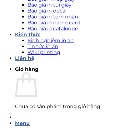
Báo giá in túi giấy
Báo giá in decal
Báo giá in tem nhãn
Báo giá in name card
Báo giá in catalogue
Kiến thức
Kinh nghiệm in ấn
Tin tức in ấn
Wiki printing
Liên hệ
Giỏ hàng
Chưa có sản phẩm trong giỏ hàng.
Menu