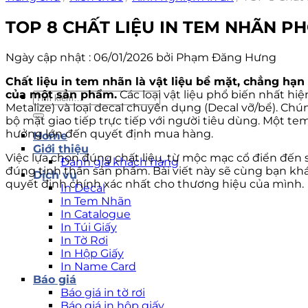
TOP 8 CHẤT LIỆU IN TEM NHÃN PH
Ngày cập nhật : 06/01/2026 bởi Phạm Đăng Hưng
Chất liệu in tem nhãn là vật liệu bề mặt, chẳng hạn
của một sản phẩm.
Các loại vật liệu phổ biến nhất hiệ
Tìm
Metalize) và loại decal chuyên dụng (Decal vỡ/bể). Ch
kiếm:
bộ mặt giao tiếp trực tiếp với người tiêu dùng. Một t
hưởng lớn đến quyết định mua hàng.
Home
Giới thiệu
Việc lựa chọn đúng chất liệu, từ mộc mạc cổ điển đến 
Đánh giá khách hàng
đúng tinh thần sản phẩm. Bài viết này sẽ cùng bạn khá
Dịch vụ
quyết định chính xác nhất cho thương hiệu của mình.
In Decal
In Tem Nhãn
In Catalogue
In Túi Giấy
In Tờ Rơi
In Hộp Giấy
In Name Card
Báo giá
Báo giá in tờ rơi
Báo giá in hộp giấy