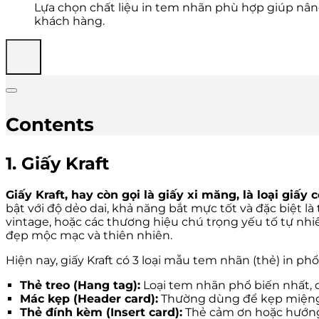
Lựa chọn chất liệu in tem nhãn phù hợp giúp nâ
khách hàng.
Contents
1. Giấy Kraft
Giấy Kraft, hay còn gọi là giấy xi măng, là loại giấ
bật với độ dẻo dai, khả năng bắt mực tốt và đặc biệt là
vintage, hoặc các thương hiệu chú trọng yếu tố tự n
đẹp mộc mạc và thiên nhiên.
Hiện nay, giấy Kraft có 3 loại mẫu tem nhãn (thẻ) in phổ 
Thẻ treo (Hang tag):
Loại tem nhãn phổ biến nhất, d
Mác kẹp (Header card):
Thường dùng để kẹp miệng 
Thẻ đính kèm (Insert card):
Thẻ cảm ơn hoặc hướng