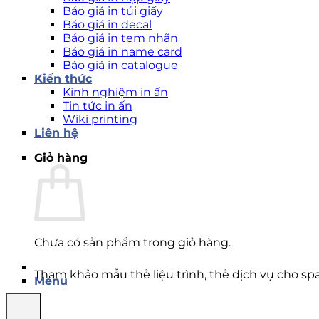
Báo giá in túi giấy
Báo giá in decal
Báo giá in tem nhãn
Báo giá in name card
Báo giá in catalogue
Kiến thức
Kinh nghiệm in ấn
Tin tức in ấn
Wiki printing
Liên hệ
Giỏ hàng
Chưa có sản phẩm trong giỏ hàng.
Tham khảo mẫu thẻ liệu trình, thẻ dịch vụ cho sp
Menu