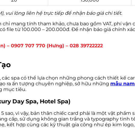
 vui lòng liên hệ trực tiếp để nhận báo giá chi tiết.
n chỉ mang tính tham khảo, chưa bao gồm VAT, phí vận c
có file từ 100.000 – 200.000đ. Để nhận báo giá chính xác 
ân) – 0907 707 770 (Hưng) – 028 39722222
Tạo
 các spa có thể lựa chọn những phong cách thiết kế car
 tạo ra ấn tượng chuyên nghiệp, sở hữu những
mẫu name
g mục tiêu.
ury Day Spa, Hotel Spa)
5 sao, vì vậy, bản thân chiếc card phải là một vật phẩ
ng cấp, sử dụng không gian trắng và typography tinh tế.
hẹ, kết hợp cùng các kỹ thuật gia công như ép kim logo