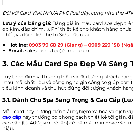
Đối với Card Visit NHỰA PVC (loại dày, cứng như thẻ ATM),
Lưu ý của bảng giá:
Bảng giá in mẫu card spa đẹp trê
ép kim, dập chìm,…). Phí thiết kế cho khách hàng chưa 
nhất, vui lòng liên hệ In Siêu Tốc qua:
Hotline:
0903 79 68 29 (Giang) – 0909 229 158 (Ng
Email:
sales.insieutoc@gmail.com
3. Các Mẫu Card Spa Đẹp Và Sáng 
Tùy theo định vị thương hiệu và đối tượng khách hàng,
mẫu mã, chất liệu và công nghệ gia công sẽ giúp bạn
tiêu kinh doanh và thu hút đúng đối tượng khách hàn
3.1. Dành Cho Spa Sang Trọng & Cao Cấp (Lux
Mẫu card này hướng đến trải nghiệm xa hoa và dịch vụ 
cao cấp
này thường có phong cách thiết kế tối giản, đẳ
cao cấp (từ 400gsm trở lên) có bề mặt mịn hoặc vân n
hiệu.