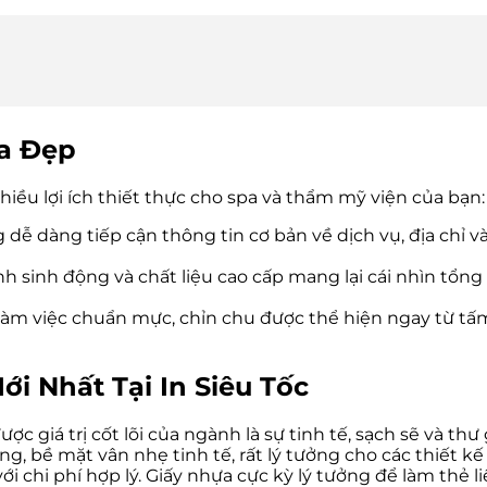
pa Đẹp
hiều lợi ích thiết thực cho spa và thẩm mỹ viện của bạn:
ễ dàng tiếp cận thông tin cơ bản về dịch vụ, địa chỉ và
ảnh sinh động và chất liệu cao cấp mang lại cái nhìn tổ
m việc chuẩn mực, chỉn chu được thể hiện ngay từ tấm c
ới Nhất Tại In Siêu Tốc
ợc giá trị cốt lõi của ngành là sự tinh tế, sạch sẽ và thư
ng, bề mặt vân nhẹ tinh tế, rất lý tưởng cho các thiết k
ới chi phí hợp lý. Giấy nhựa cực kỳ lý tưởng để làm thẻ li