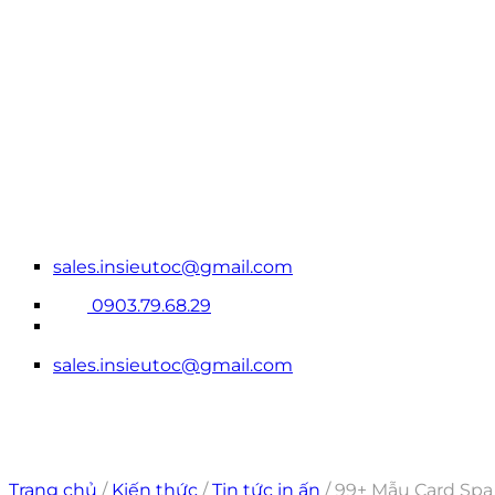
Bỏ
qua
nội
dung
sales.insieutoc@gmail.com
0903.79.68.29
sales.insieutoc@gmail.com
Trang chủ
/
Kiến thức
/
Tin tức in ấn
/
99+ Mẫu Card Spa