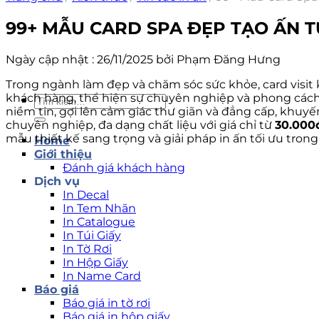
99+ MẪU CARD SPA ĐẸP TẠO ẤN 
Ngày cập nhật : 26/11/2025 bởi Phạm Đăng Hưng
Trong ngành làm đẹp và chăm sóc sức khỏe, card visit 
khách hàng, thể hiện sự chuyên nghiệp và phong cách
Tìm
niềm tin, gợi lên cảm giác thư giãn và đẳng cấp, khuyến 
kiếm:
chuyên nghiệp, đa dạng chất liệu với giá chỉ từ
30.000
mẫu thiết kế sang trọng và giải pháp in ấn tối ưu trong 
Home
Giới thiệu
Đánh giá khách hàng
Dịch vụ
In Decal
In Tem Nhãn
In Catalogue
In Túi Giấy
In Tờ Rơi
In Hộp Giấy
In Name Card
Báo giá
Báo giá in tờ rơi
Báo giá in hộp giấy