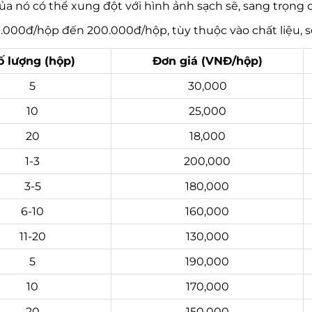
ủa nó có thể xung đột với hình ảnh sạch sẽ, sang trọng
0.000đ/hộp đến 200.000đ/hộp, tùy thuộc vào chất liệu, s
ố lượng (hộp)
Đơn giá (VNĐ/hộp)
5
30,000
10
25,000
20
18,000
1-3
200,000
3-5
180,000
6-10
160,000
11-20
130,000
5
190,000
10
170,000
20
150,000