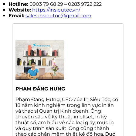
Hotline:
0903 79 68 29 – 0283 9722 222
Website:
https://insieutoc.vn/
Email:
sales.insieutoc@gmail.com
PHẠM ĐĂNG HƯNG
Phạm Đăng Hưng, CEO của In Siêu Tốc, có
18 năm kinh nghiệm trong lĩnh vực in ấn
và thạc sĩ Quản trị Kinh doanh. Ông
chuyên sâu về kỹ thuật in offset, in kỹ
thuật số, am hiểu về các loại giấy, mực in
và quy trình sản xuất. Ông cũng thành
thạo các phần mềm thiết kế đồ họa. Dưới