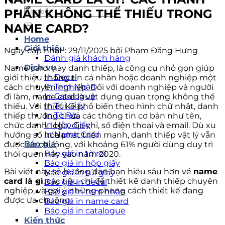
Tìm
PHẦN KHÔNG THỂ THIẾU TRONG
kiếm:
NAME CARD?
Home
Giới thiệu
Ngày cập nhật : 29/11/2025 bởi Phạm Đăng Hưng
Đánh giá khách hàng
Dịch vụ
Name card, hay danh thiếp, là công cụ nhỏ gọn giúp
In Decal
giới thiệu thông tin cá nhân hoặc doanh nghiệp một
In Tem Nhãn
cách chuyên nghiệp. Đối với doanh nghiệp và người
In Catalogue
đi làm, name card là vật dụng quan trọng không thể
In Túi Giấy
thiếu. Với thiết kế phổ biến theo hình chữ nhật, danh
In Tờ Rơi
thiếp thường chứa các thông tin cơ bản như tên,
In Hộp Giấy
chức danh, logo, địa chỉ, số điện thoại và email. Dù xu
In Name Card
hướng số hóa phát triển mạnh, danh thiếp vật lý vẫn
Báo giá
được ưa chuộng, với khoảng 61% người dùng duy trì
Báo giá in tờ rơi
thói quen này vào năm 2020.
Báo giá in hộp giấy
Bài viết này sẽ hướng dẫn bạn hiểu sâu hơn về
name
Báo giá in túi giấy
card là gì
, các tiêu chí để thiết kế danh thiếp chuyên
Báo giá in decal
nghiệp, và gợi ý những phong cách thiết kế đang
Báo giá in tem nhãn
được ưa chuộng.
Báo giá in name card
Báo giá in catalogue
Kiến thức