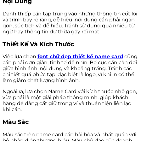
Nội Dung
Danh thiếp cần tập trung vào những thông tin cốt lõi
và trình bày rõ ràng, dễ hiểu, nội dung cần phải ngắn
gọn, súc tích và dễ hiểu. Tránh sử dụng quá nhiều từ
ngữ hay thông tin dư thừa gây rối mắt.
Thiết Kế Và Kích Thước
Việc lựa chọn
font chữ đẹp thiết kế name card
cũng
cần phải đơn giản, tinh tế dễ nhìn. Bố cục cần cân đối
giữa hình ảnh, nội dung và khoảng trống. Tránh các
chi tiết quá phức tạp, đặc biệt là logo, vì khi in có thể
làm giảm chất lượng hình ảnh.
Ngoài ra, lựa chọn Name Card với kích thước nhỏ gọn,
vừa phải là một giải pháp thông minh, giúp khách
hàng dễ dàng cất giữ trong ví và thuận tiện liên lạc
khi cần.
Màu Sắc
Màu sắc trên name card cần hài hòa và nhất quán với
bộ nhận diện thương hiệu. Màu chủ đạo của doanh