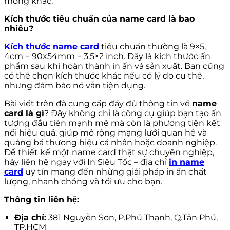
mỏng khác.
Kích thước tiêu chuẩn của name card là bao
nhiêu?
Kích thước name card
tiêu chuẩn thường là 9×5,
4cm = 90x54mm = 3.5×2 inch. Đây là kích thước ấn
phẩm sau khi hoàn thành in ấn và sản xuất. Bạn cũng
có thể chọn kích thước khác nếu có lý do cụ thể,
nhưng đảm bảo nó vẫn tiện dụng.
Bài viết trên đã cung cấp đầy đủ thông tin về
name
card là gì
? Đây không chỉ là công cụ giúp bạn tạo ấn
tượng đầu tiên mạnh mẽ mà còn là phương tiện kết
nối hiệu quả, giúp mở rộng mạng lưới quan hệ và
quảng bá thương hiệu cá nhân hoặc doanh nghiệp.
Để thiết kế một name card thật sự chuyên nghiệp,
hãy liên hệ ngay với In Siêu Tốc – địa chỉ
in name
card
uy tín mang đến những giải pháp in ấn chất
lượng, nhanh chóng và tối ưu cho bạn.
Thông tin liên hệ:
Địa chỉ:
381 Nguyễn Sơn, P.Phú Thạnh, Q.Tân Phú,
TP.HCM