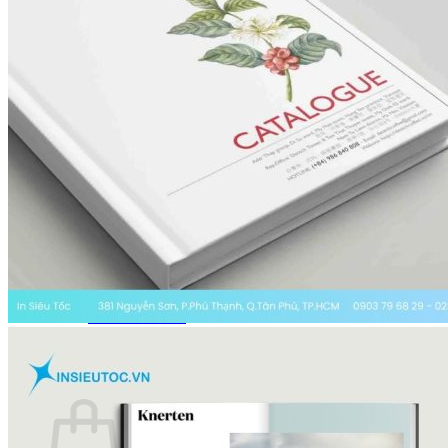
In Tem Nhãn
In Catalogue
In Túi Giấy
In Tờ Rơi
In Hộp Giấy
In Name Card
Báo giá
Báo giá in tờ rơi
Báo giá in hộp giấy
Báo giá in túi giấy
Báo giá in decal
Báo giá in tem nhãn
Báo giá in name card
Báo giá in catalogue
Kiến thức
Kinh nghiệm in ấn
Tin tức in ấn
Wiki printing
Liên hệ
Giỏ hàng