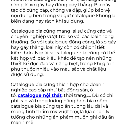
còng, lò xo gáy hay đóng gáy thẳng. Bìa này
tạo độ cứng cáp, chống va đập, giúp bảo vệ
nội dung bên trong và giữ catalogue không bị
biến dạng hay rách khi sử dụng.
Catalogue bìa cứng mang lại sự cứng cáp và
chuyên nghiệp vượt trội so với các loại thông
thường. So với catalogue đóng còng, lò xo gáy
hay gáy thẳng, loại này còn có chi phí tiết
kiệm hơn. Ngoài ra, catalogue bìa cứng có thể
kết hợp với các kiểu khác để tạo nên những
thiết kế độc đáo và riêng biệt, trong khi giá in
phụ thuộc nhiều vào màu sắc và chất liệu
được sử dụng.
Catalogue bìa cứng thích hợp cho doanh
nghiệp cao cấp như bất động sản, ô
tô,
catalogue nội thất
, thời trang,…. Dù có chi
phí cao và trọng lượng nặng hơn bìa mềm,
catalogue bìa cứng tạo ấn tượng lâu dài và
mang tính thẩm mỹ vượt trội, là lựa chọn lý
tưởng cho những ấn phẩm muốn ghi dấu ấn
mạnh mẽ.